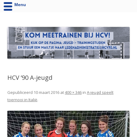
Menu
HCV '90 uit Velsen-Noord
Website van Handbalvereniging HCV '90 Velsen-Noord
HCV ’90 A-jeugd
Gepubliceerd
10 maart 2016
at
400 × 346
in
A-jeugd speelt
toernooi in Italië
.