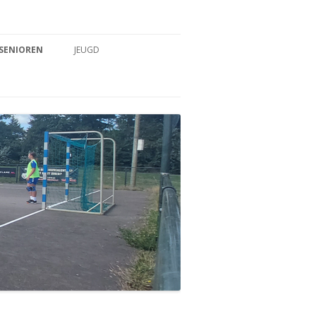
SENIOREN
JEUGD
TEAMS
TEAMS
COACHES & TRAINERS
COACHES & TRAINERS
TRAININGSTIJDEN
TRAININGSTIJDEN
WEDSTRIJDVERSLAGEN
WEDSTRIJDVERSLAGEN
SPELREGELS