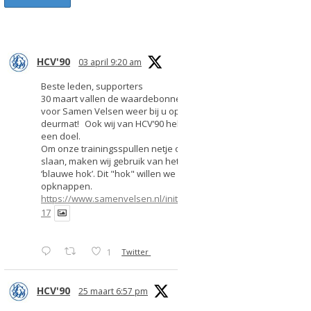
HCV'90
03 april 9:20 am
Beste leden, supporters
30 maart vallen de waardebonnen
voor Samen Velsen weer bij u op de
deurmat! Ook wij van HCV’90 hebben
een doel.
Om onze trainingsspullen netje op te
slaan, maken wij gebruik van het
‘blauwe hok’. Dit "hok" willen we
opknappen.
https://www.samenvelsen.nl/initiatief/2
17
1
Twitter
HCV'90
25 maart 6:57 pm