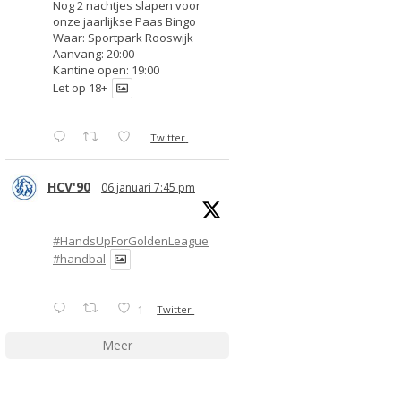
Nog 2 nachtjes slapen voor
onze jaarlijkse Paas Bingo
Waar: Sportpark Rooswijk
Aanvang: 20:00
Kantine open: 19:00
Let op 18+
Twitter
HCV'90
06 januari 7:45 pm
#HandsUpForGoldenLeague
#handbal
1
Twitter
Meer