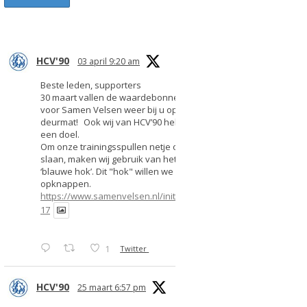
HCV'90
03 april 9:20 am
Beste leden, supporters
30 maart vallen de waardebonnen
voor Samen Velsen weer bij u op de
deurmat! Ook wij van HCV’90 hebben
een doel.
Om onze trainingsspullen netje op te
slaan, maken wij gebruik van het
‘blauwe hok’. Dit "hok" willen we
opknappen.
https://www.samenvelsen.nl/initiatief/2
17
1
Twitter
HCV'90
25 maart 6:57 pm