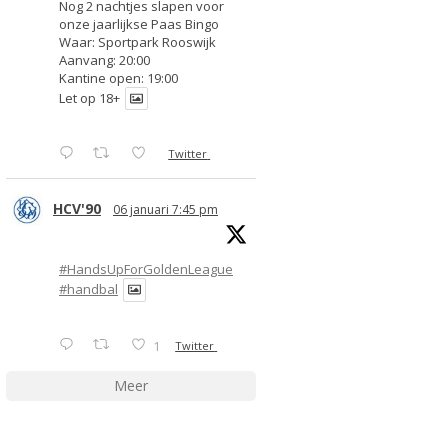
Nog 2 nachtjes slapen voor
onze jaarlijkse Paas Bingo
Waar: Sportpark Rooswijk
Aanvang: 20:00
Kantine open: 19:00
Let op 18+
Twitter
HCV'90
06 januari 7:45 pm
#HandsUpForGoldenLeague
#handbal
1
Twitter
Meer