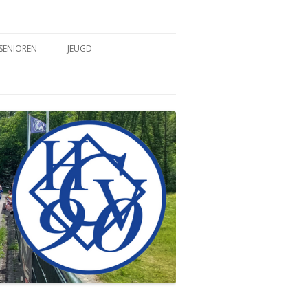
SENIOREN
JEUGD
TEAMS
TEAMS
COACHES & TRAINERS
COACHES & TRAINERS
TRAININGSTIJDEN
TRAININGSTIJDEN
WEDSTRIJDVERSLAGEN
WEDSTRIJDVERSLAGEN
SPELREGELS