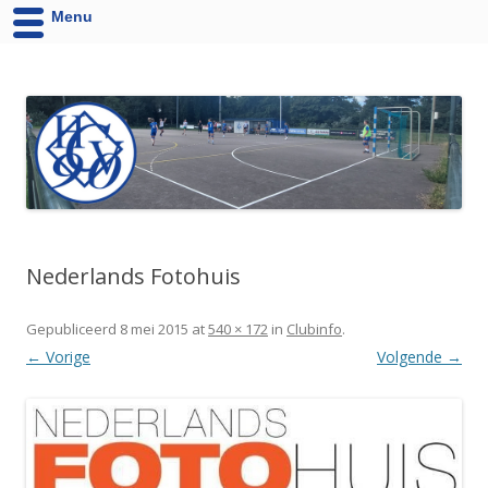
Menu
HCV '90 uit Velsen-Noord
Website van Handbalvereniging HCV '90 Velsen-Noord
Nederlands Fotohuis
Gepubliceerd
8 mei 2015
at
540 × 172
in
Clubinfo
.
← Vorige
Volgende →