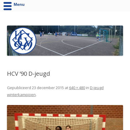
Menu
HCV '90 uit Velsen-Noord
Website van Handbalvereniging HCV '90 Velsen-Noord
HCV ’90 D-jeugd
Gepubliceerd
23 december 2015
at
640 × 480
in
D-jeugd
winterkampioen
.