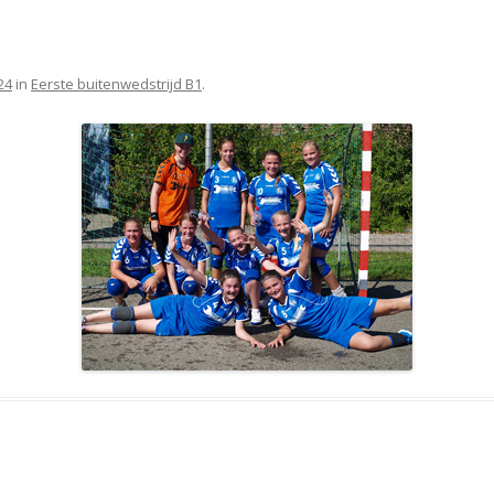
24
in
Eerste buitenwedstrijd B1
.