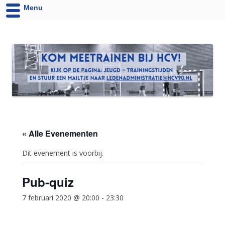
Menu
HCV '90 uit Velsen-Noord
Website van Handbalvereniging HCV '90 Velsen-Noord
« Alle Evenementen
Dit evenement is voorbij.
Pub-quiz
7 februari 2020 @ 20:00
-
23:30