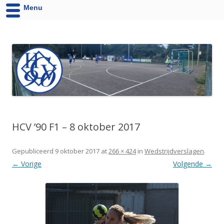
Menu
HCV '90 uit Velsen-Noord
Website van Handbalvereniging HCV '90 Velsen-Noord
HCV ’90 F1 – 8 oktober 2017
Gepubliceerd
9 oktober 2017
at
266 × 424
in
Wedstrijdverslagen
.
← Vorige
Volgende →