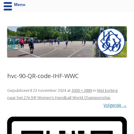
Menu
HCV '90 uit Velsen-Noord
Website van Handbalvereniging HCV '90 Velsen-Noord
hvc-90-QR-code-IHF-WWC
Gepubliceerd
23 november 2024
at
3000 × 3889
in
Met korting
naar het 27e IHF Women’s Handball World Championship
.
Volgende →