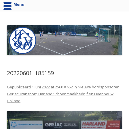
Menu
HCV '90 uit Velsen-Noord
Website van Handbalvereniging HCV '90 Velsen-Noord
20220601_185159
Gepubliceerd
1 juni 2022
at
2560 × 652
in
Nieuwe bordsponsoren:
Gerjac Transport, Harland Schoonmaakbedrijf en Ovenbouw
Holland
.