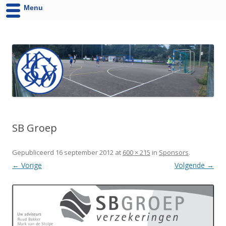
Menu
HCV '90 uit Velsen-Noord
Website van Handbalvereniging HCV '90 Velsen-Noord
SB Groep
Gepubliceerd
16 september 2012
at
600 × 215
in
Sponsors
.
← Vorige
Volgende →