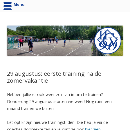
Menu
HCV '90 uit Velsen-Noord
Website van Handbalvereniging HCV '90 Velsen-Noord
29 augustus: eerste training na de
zomervakantie
Hebben jullie er ook weer zo’n zin in om te trainen?
Donderdag 29 augustus starten we weer! Nog ruim een
maand trainen we buiten.
Let op! Er zijn nieuwe trainingstijden. Die heb je via de
coaches doorgekregen en je kunt ze ook
hier zien.