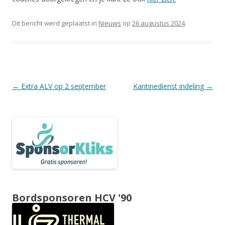
Dit bericht werd geplaatst in
Nieuws
op
26 augustus 2024
.
Berichtnavigatie
←
Extra ALV op 2 september
Kantinedienst indeling
→
Bordsponsoren HCV '90