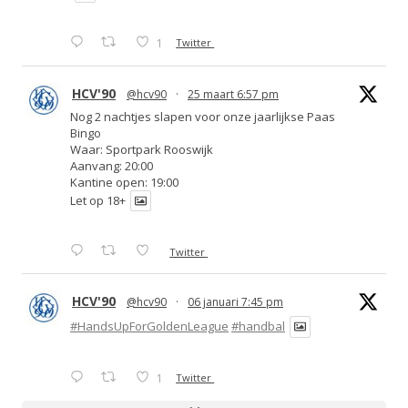
1
Twitter
HCV'90
@hcv90
·
25 maart 6:57 pm
Nog 2 nachtjes slapen voor onze jaarlijkse Paas
Bingo
Waar: Sportpark Rooswijk
Aanvang: 20:00
Kantine open: 19:00
Let op 18+
Twitter
HCV'90
@hcv90
·
06 januari 7:45 pm
#HandsUpForGoldenLeague
#handbal
1
Twitter