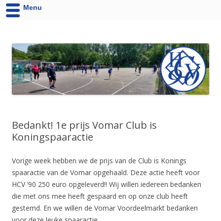
Menu
HCV '90 uit Velsen-Noord
Website van Handbalvereniging HCV '90 Velsen-Noord
Bedankt! 1e prijs Vomar Club is
Koningspaaractie
Vorige week hebben we de prijs van de Club is Konings
spaaractie van de Vomar opgehaald. Deze actie heeft voor
HCV ’90 250 euro opgeleverd!! Wij willen iedereen bedanken
die met ons mee heeft gespaard en op onze club heeft
gestemd. En we willen de Vomar Voordeelmarkt bedanken
voor deze leuke spaaractie.