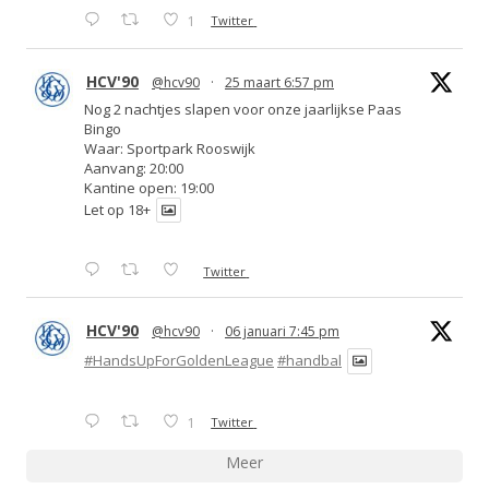
1
Twitter
HCV'90
@hcv90
·
25 maart 6:57 pm
Nog 2 nachtjes slapen voor onze jaarlijkse Paas
Bingo
Waar: Sportpark Rooswijk
Aanvang: 20:00
Kantine open: 19:00
Let op 18+
Twitter
HCV'90
@hcv90
·
06 januari 7:45 pm
#HandsUpForGoldenLeague
#handbal
1
Twitter
Meer