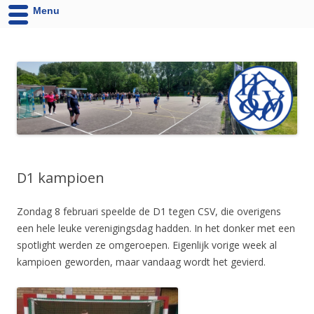
Menu
HCV '90 uit Velsen-Noord
Website van Handbalvereniging HCV '90 Velsen-Noord
D1 kampioen
Zondag 8 februari speelde de D1 tegen CSV, die overigens
een hele leuke verenigingsdag hadden. In het donker met een
spotlight werden ze omgeroepen. Eigenlijk vorige week al
kampioen geworden, maar vandaag wordt het gevierd.