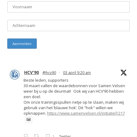
HCV'90
@hcv90
·
03 april 9:20 am
Beste leden, supporters
30 maart vallen de waardebonnen voor Samen Velsen
weer bij u op de deurmat! Ook wij van HCV’90 hebben
een doel.
Om onze trainingsspullen netje op te slaan, maken wij
gebruik van het ‘blauwe hok’. Dit "hok" willen we
opknappen.
https://www.samenvelsen.nl/initiatief/217
1
Twitter