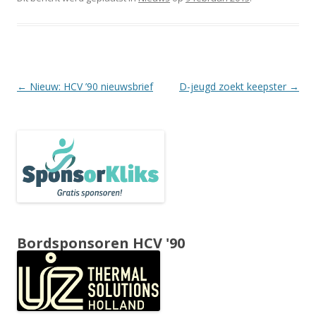
Berichtnavigatie
←
Nieuw: HCV ’90 nieuwsbrief
D-jeugd zoekt keepster
→
Bordsponsoren HCV '90