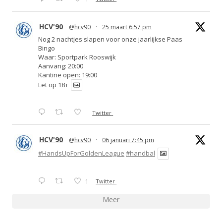
HCV'90
@hcv90
·
25 maart 6:57 pm
Nog 2 nachtjes slapen voor onze jaarlijkse Paas
Bingo
Waar: Sportpark Rooswijk
Aanvang: 20:00
Kantine open: 19:00
Let op 18+
Twitter
HCV'90
@hcv90
·
06 januari 7:45 pm
#HandsUpForGoldenLeague
#handbal
1
Twitter
Meer