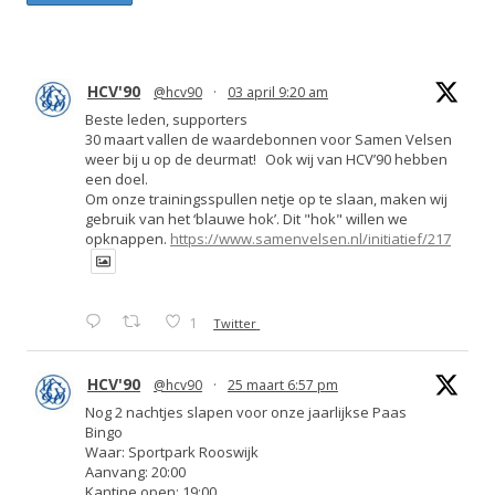
HCV'90
@hcv90
·
03 april 9:20 am
Beste leden, supporters
30 maart vallen de waardebonnen voor Samen Velsen
weer bij u op de deurmat! Ook wij van HCV’90 hebben
een doel.
Om onze trainingsspullen netje op te slaan, maken wij
gebruik van het ‘blauwe hok’. Dit "hok" willen we
opknappen.
https://www.samenvelsen.nl/initiatief/217
1
Twitter
HCV'90
@hcv90
·
25 maart 6:57 pm
Nog 2 nachtjes slapen voor onze jaarlijkse Paas
Bingo
Waar: Sportpark Rooswijk
Aanvang: 20:00
Kantine open: 19:00