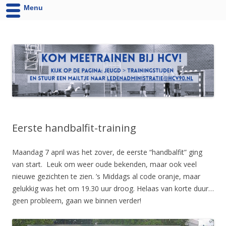
Menu
HCV '90 uit Velsen-Noord
Website van Handbalvereniging HCV '90 Velsen-Noord
Eerste handbalfit-training
Maandag 7 april was het zover, de eerste “handbalfit” ging
van start. Leuk om weer oude bekenden, maar ook veel
nieuwe gezichten te zien. ’s Middags al code oranje, maar
gelukkig was het om 19.30 uur droog. Helaas van korte duur…
geen probleem, gaan we binnen verder!