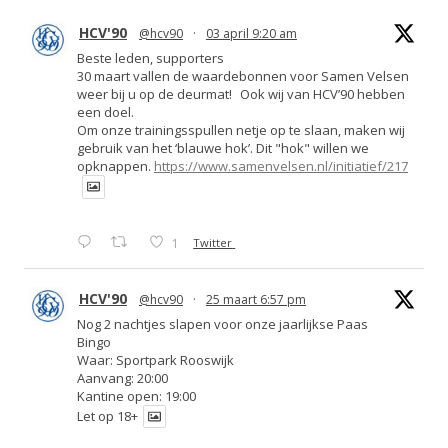
HCV'90
@hcv90
·
03 april 9:20 am
Beste leden, supporters
30 maart vallen de waardebonnen voor Samen Velsen
weer bij u op de deurmat! Ook wij van HCV’90 hebben
een doel.
Om onze trainingsspullen netje op te slaan, maken wij
gebruik van het ‘blauwe hok’. Dit "hok" willen we
opknappen.
https://www.samenvelsen.nl/initiatief/217
1
Twitter
HCV'90
@hcv90
·
25 maart 6:57 pm
Nog 2 nachtjes slapen voor onze jaarlijkse Paas
Bingo
Waar: Sportpark Rooswijk
Aanvang: 20:00
Kantine open: 19:00
Let op 18+