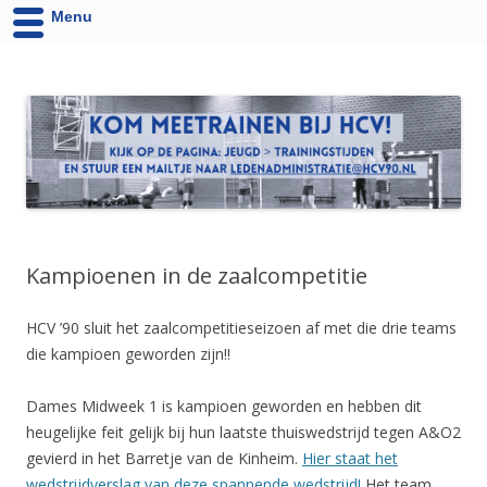
Menu
HCV '90 uit Velsen-Noord
Website van Handbalvereniging HCV '90 Velsen-Noord
Kampioenen in de zaalcompetitie
HCV ’90 sluit het zaalcompetitieseizoen af met die drie teams
die kampioen geworden zijn!!
Dames Midweek 1 is kampioen geworden en hebben dit
heugelijke feit gelijk bij hun laatste thuiswedstrijd tegen A&O2
gevierd in het Barretje van de Kinheim.
Hier staat het
wedstrijdverslag van deze spannende wedstrijd!
Het team