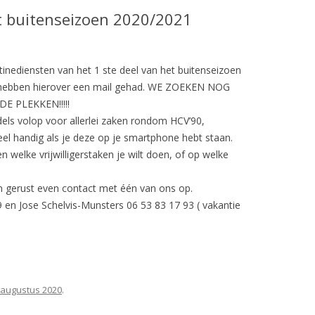
t buitenseizoen 2020/2021
tinediensten van het 1 ste deel van het buitenseizoen
ers hebben hierover een mail gehad. WE ZOEKEN NOG
E PLEKKEN!!!!!
ls volop voor allerlei zaken rondom HCV’90,
eel handig als je deze op je smartphone hebt staan.
n welke vrijwilligerstaken je wilt doen, of op welke
 gerust even contact met één van ons op.
 en Jose Schelvis-Munsters 06 53 83 17 93 ( vakantie
 augustus 2020
.