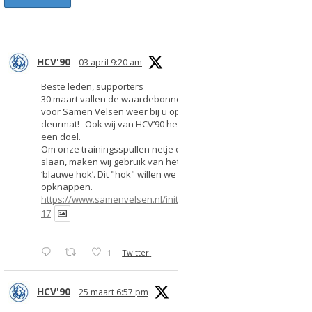
HCV'90
03 april 9:20 am
Beste leden, supporters
30 maart vallen de waardebonnen
voor Samen Velsen weer bij u op de
deurmat! Ook wij van HCV’90 hebben
een doel.
Om onze trainingsspullen netje op te
slaan, maken wij gebruik van het
‘blauwe hok’. Dit "hok" willen we
opknappen.
https://www.samenvelsen.nl/initiatief/2
17
1
Twitter
HCV'90
25 maart 6:57 pm