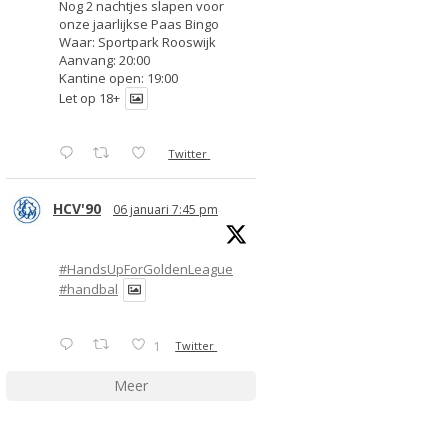
Nog 2 nachtjes slapen voor
onze jaarlijkse Paas Bingo
Waar: Sportpark Rooswijk
Aanvang: 20:00
Kantine open: 19:00
Let op 18+
Twitter
HCV'90
06 januari 7:45 pm
#HandsUpForGoldenLeague
#handbal
1
Twitter
Meer