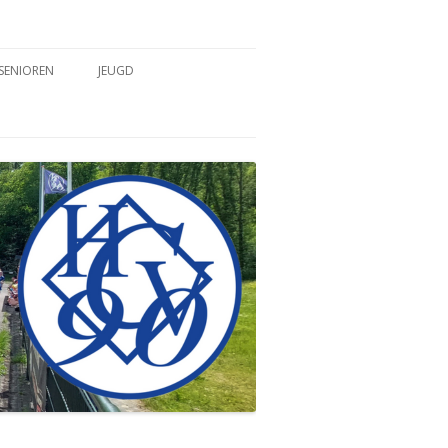
SENIOREN
JEUGD
TEAMS
TEAMS
COACHES & TRAINERS
COACHES & TRAINERS
TRAININGSTIJDEN
TRAININGSTIJDEN
WEDSTRIJDVERSLAGEN
WEDSTRIJDVERSLAGEN
SPELREGELS