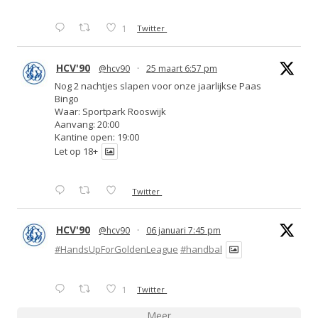
1
Twitter
HCV'90
@hcv90
·
25 maart 6:57 pm
Nog 2 nachtjes slapen voor onze jaarlijkse Paas
Bingo
Waar: Sportpark Rooswijk
Aanvang: 20:00
Kantine open: 19:00
Let op 18+
Twitter
HCV'90
@hcv90
·
06 januari 7:45 pm
#HandsUpForGoldenLeague
#handbal
1
Twitter
Meer