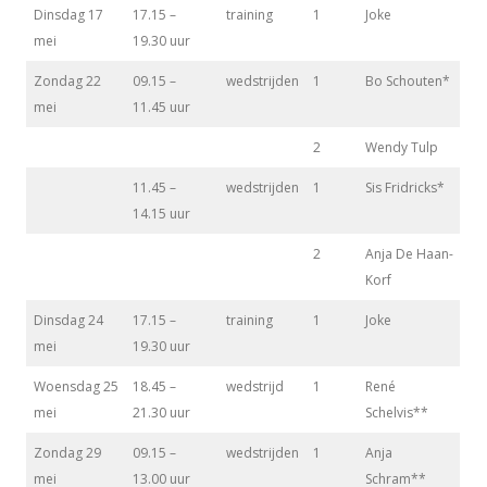
Dinsdag 17
17.15 –
training
1
Joke
mei
19.30 uur
Zondag 22
09.15 –
wedstrijden
1
Bo Schouten*
mei
11.45 uur
2
Wendy Tulp
11.45 –
wedstrijden
1
Sis Fridricks*
14.15 uur
2
Anja De Haan-
Korf
Dinsdag 24
17.15 –
training
1
Joke
mei
19.30 uur
Woensdag 25
18.45 –
wedstrijd
1
René
mei
21.30 uur
Schelvis**
Zondag 29
09.15 –
wedstrijden
1
Anja
mei
13.00 uur
Schram**