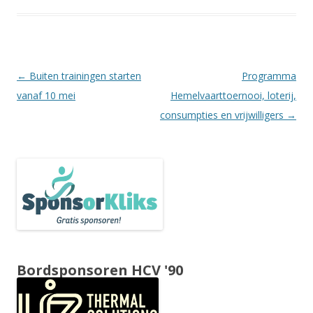
Berichtnavigatie
←
Buiten trainingen starten
Programma
vanaf 10 mei
Hemelvaarttoernooi, loterij,
consumpties en vrijwilligers
→
Bordsponsoren HCV '90