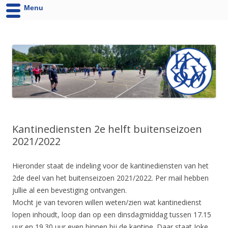
Menu
HCV '90 uit Velsen-Noord
Website van Handbalvereniging HCV '90 Velsen-Noord
Kantinediensten 2e helft buitenseizoen
2021/2022
Hieronder staat de indeling voor de kantinediensten van het
2de deel van het buitenseizoen 2021/2022. Per mail hebben
jullie al een bevestiging ontvangen.
Mocht je van tevoren willen weten/zien wat kantinedienst
lopen inhoudt, loop dan op een dinsdagmiddag tussen 17.15
uur en 19.30 uur even binnen bij de kantine. Daar staat Joke