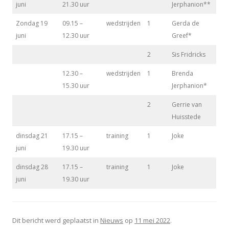
juni
21.30 uur
Jerphanion**
Zondag 19
09.15 –
wedstrijden
1
Gerda de
juni
12.30 uur
Greef*
2
Sis Fridricks
12.30 –
wedstrijden
1
Brenda
15.30 uur
Jerphanion*
2
Gerrie van
Huisstede
dinsdag 21
17.15 –
training
1
Joke
juni
19.30 uur
dinsdag 28
17.15 –
training
1
Joke
juni
19.30 uur
Dit bericht werd geplaatst in
Nieuws
op
11 mei 2022
.