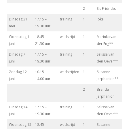
2
Sis Fridricks
Dinsdag 31
17.15 –
training
1
Joke
mei
19.30 uur
Woensdag 1
18.45 –
wedstrijd
1
Marinka van
juni
21.30 uur
der Eng**
Dinsdag 7
17.15 –
training
1
Salissa van
juni
19.30 uur
den Oever**
Zondag 12
10.15 –
wedstrijden
1
Susanne
juni
14.00 uur
Jerphanion**
2
Brenda
Jerphanion
Dinsdag 14
17.15 –
training
1
Salissa van
juni
19.30 uur
den Oever**
Woensdag 15
18.45 –
wedstrijd
1
Susanne