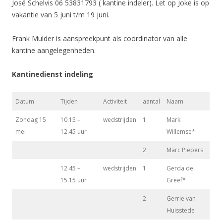
José Schelvis 06 53831793 ( kantine indeler). Let op Joke is op
vakantie van 5 juni t/m 19 juni.
Frank Mulder is aanspreekpunt als coördinator van alle
kantine aangelegenheden.
Kantinedienst indeling
Datum
Tijden
Activiteit
aantal
Naam
Zondag 15
10.15 –
wedstrijden
1
Mark
mei
12.45 uur
Willemse*
2
Marc Piepers
12.45 –
wedstrijden
1
Gerda de
15.15 uur
Greef*
2
Gerrie van
Huisstede