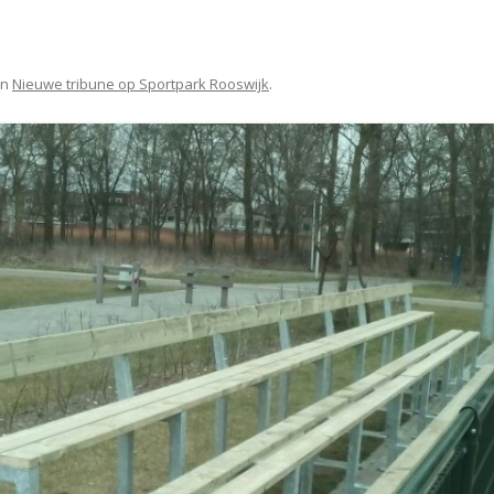
in
Nieuwe tribune op Sportpark Rooswijk
.