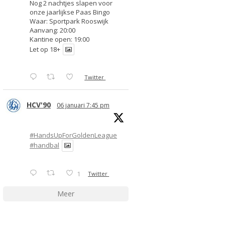
Nog 2 nachtjes slapen voor
onze jaarlijkse Paas Bingo
Waar: Sportpark Rooswijk
Aanvang: 20:00
Kantine open: 19:00
Let op 18+
Twitter
HCV'90
06 januari 7:45 pm
#HandsUpForGoldenLeague
#handbal
1
Twitter
Meer