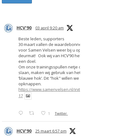
HCV'90
03 april 9:20 am
Beste leden, supporters
30 maart vallen de waardebonnen
voor Samen Velsen weer bij u op de
deurmat! Ook wij van HCV’90 hebben
een doel.
Om onze trainingsspullen netje op te
slaan, maken wij gebruik van het
‘blauwe hok’. Dit "hok" willen we
opknappen.
https://www.samenvelsen.nl/initiatief/2
17
1
Twitter
HCV'90
25 maart 6:57 pm