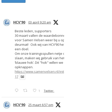
HCV'90
03 april 9:20 am
Beste leden, supporters
30 maart vallen de waardebonnen
voor Samen Velsen weer bij u op de
deurmat! Ook wij van HCV’90 hebben
een doel.
Om onze trainingsspullen netje op te
slaan, maken wij gebruik van het
‘blauwe hok’. Dit "hok" willen we
opknappen.
https://www.samenvelsen.nl/initiatief/2
17
1
Twitter
HCV'90
25 maart 6:57 pm