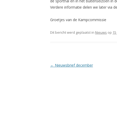
de sporthal en in het buitenseizoen in
Verdere informatie delen we later via 
Groetjes van de Kampcommissie
Dit bericht werd geplaatst in
Nieuws
op
15
Berichtnavigatie
←
Nieuwsbrief december