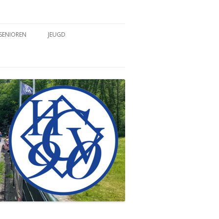
SENIOREN
JEUGD
TEAMS
TEAMS
COACHES & TRAINERS
COACHES & TRAINERS
TRAININGSTIJDEN
TRAININGSTIJDEN
WEDSTRIJDVERSLAGEN
WEDSTRIJDVERSLAGEN
SPELREGELS