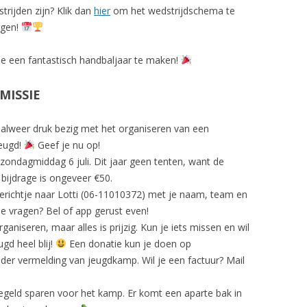
rijden zijn? Klik dan
hier
om het wedstrijdschema te
igen!
ie een fantastisch handbaljaar te maken!
MISSIE
n alweer druk bezig met het organiseren van een
jeugd!
Geef je nu op!
 zondagmiddag 6 juli. Dit jaar geen tenten, want de
bijdrage is ongeveer €50.
erichtje naar Lotti (06-11010372) met je naam, team en
je vragen? Bel of app gerust even!
ganiseren, maar alles is prijzig. Kun je iets missen en wil
gd heel blij!
Een donatie kun je doen op
r vermelding van jeugdkamp. Wil je een factuur? Mail
egeld sparen voor het kamp. Er komt een aparte bak in