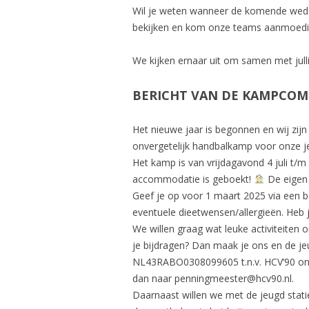
Wil je weten wanneer de komende wedst
bekijken en kom onze teams aanmoed
We kijken ernaar uit om samen met jull
BERICHT VAN DE KAMPCOM
Het nieuwe jaar is begonnen en wij zij
onvergetelijk handbalkamp voor onze 
Het kamp is van vrijdagavond 4 juli t/m
accommodatie is geboekt!
De eigen 
Geef je op voor 1 maart 2025 via een b
eventuele dieetwensen/allergieën. Heb 
We willen graag wat leuke activiteiten or
je bijdragen? Dan maak je ons en de jeu
NL43RABO0308099605 t.n.v. HCV’90 onde
dan naar penningmeester@hcv90.nl.
Daarnaast willen we met de jeugd stati