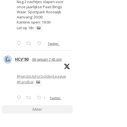
Nog 2 nachtjes slapen voor
onze jaarlijkse Paas Bingo
Waar: Sportpark Rooswijk
Aanvang: 20:00
Kantine open: 19:00
Let op 18+
Twitter
HCV'90
06 januari 7:45 pm
#HandsUpForGoldenLeague
#handbal
1
Twitter
Meer