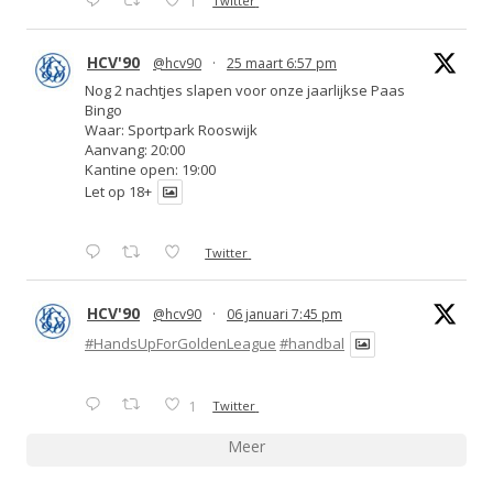
1
Twitter
HCV'90
@hcv90
·
25 maart 6:57 pm
Nog 2 nachtjes slapen voor onze jaarlijkse Paas
Bingo
Waar: Sportpark Rooswijk
Aanvang: 20:00
Kantine open: 19:00
Let op 18+
Twitter
HCV'90
@hcv90
·
06 januari 7:45 pm
#HandsUpForGoldenLeague
#handbal
1
Twitter
Meer