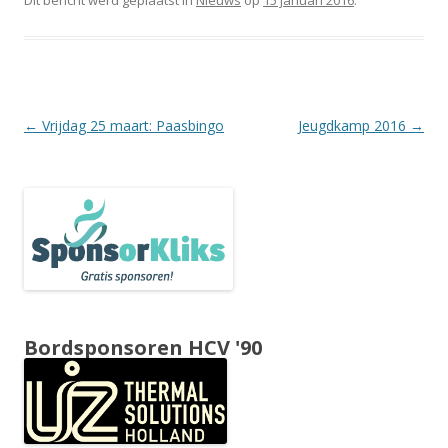
Dit bericht werd geplaatst in
Nieuws
op
15 januari 2016
.
Berichtnavigatie
←
Vrijdag 25 maart: Paasbingo
Jeugdkamp 2016
→
Bordsponsoren HCV '90