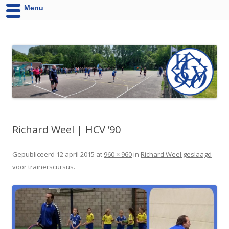
Menu
HCV '90 uit Velsen-Noord
Website van Handbalvereniging HCV '90 Velsen-Noord
Richard Weel | HCV ’90
Gepubliceerd
12 april 2015
at
960 × 960
in
Richard Weel geslaagd
voor trainerscursus
.