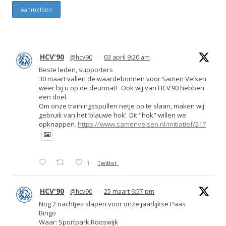
HCV'90
@hcv90
·
03 april 9:20 am
Beste leden, supporters
30 maart vallen de waardebonnen voor Samen Velsen
weer bij u op de deurmat! Ook wij van HCV’90 hebben
een doel.
Om onze trainingsspullen netje op te slaan, maken wij
gebruik van het ‘blauwe hok’. Dit "hok" willen we
opknappen.
https://www.samenvelsen.nl/initiatief/217
1
Twitter
HCV'90
@hcv90
·
25 maart 6:57 pm
Nog 2 nachtjes slapen voor onze jaarlijkse Paas
Bingo
Waar: Sportpark Rooswijk