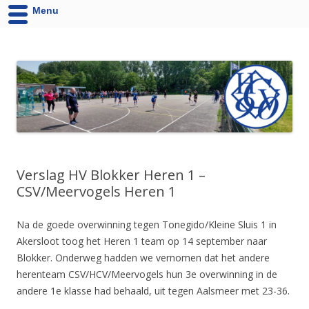
Menu
HCV '90 uit Velsen-Noord
Website van Handbalvereniging HCV '90 Velsen-Noord
Verslag HV Blokker Heren 1 –
CSV/Meervogels Heren 1
Na de goede overwinning tegen Tonegido/Kleine Sluis 1 in
Akersloot toog het Heren 1 team op 14 september naar
Blokker. Onderweg hadden we vernomen dat het andere
herenteam CSV/HCV/Meervogels hun 3e overwinning in de
andere 1e klasse had behaald, uit tegen Aalsmeer met 23-36.