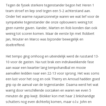
Tegen de fysiek sterkere tegenstander begon het Heren 1
team stroef en liep snel tegen een 5-2 achterstand aan.
Onder het warme najaarszonnetje waren we wat lief voor de
sympatieke tegenstander die onze opbouwers weinig tot
geen ruimte gaven. Xander, Marten en Rob konden dan ook
weinig tot scoren komen. Maar de eerste lijn met Robbert
Jan, Wouter en Marco was bijzonder bewegelijk en
doeltreffend.
Het tempo ging omhoog en uiteindelijk werd de russtand 13-
10 voor de gasten. Na rust brak een indrukwekkende fase
aan waar een kwartier lang tempohandbal en mooie
aanvallen leidden naar een 22-13 voor sprong. Het was soms
een lust voor het oog en ook Thierry en Arnoud hadden goed
grip op de aanval van de tegenstander. Daarna werd het wat
warrig door verschillende oorzaken en waren we even 5
minuten de grip kwijt. Blokker kon met haar 2 linkshandige
schutters nog even dichterbij komen, maar o.l.v. John en