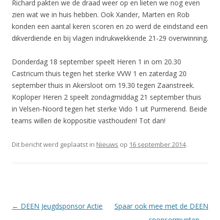
Richard pakten we de draad weer op en lieten we nog even
zien wat we in huis hebben. Ook Xander, Marten en Rob
konden een aantal keren scoren en zo werd de eindstand een
dikverdiende en bij vlagen indrukwekkende 21-29 overwinning.
Donderdag 18 september speelt Heren 1 in om 20.30
Castricum thuis tegen het sterke VVW 1 en zaterdag 20
september thuis in Akersloot om 19.30 tegen Zaanstreek.
Koploper Heren 2 speelt zondagmiddag 21 september thuis
in Velsen-Noord tegen het sterke Vido 1 uit Purmerend. Beide
teams willen de koppositie vasthouden! Tot dan!
Dit bericht werd geplaatst in
Nieuws
op
16 september 2014
.
Berichtnavigatie
←
DEEN Jeugdsponsor Actie
Spaar ook mee met de DEEN
sponsormunten
→