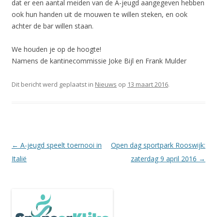
dat er een aantal meiden van de A-jeugd aangegeven hebben
ook hun handen uit de mouwen te willen steken, en ook
achter de bar willen staan.
We houden je op de hoogte!
Namens de kantinecommissie Joke Bijl en Frank Mulder
Dit bericht werd geplaatst in
Nieuws
op
13 maart 2016
.
Berichtnavigatie
←
A-jeugd speelt toernooi in
Open dag sportpark Rooswijk:
Italië
zaterdag 9 april 2016
→