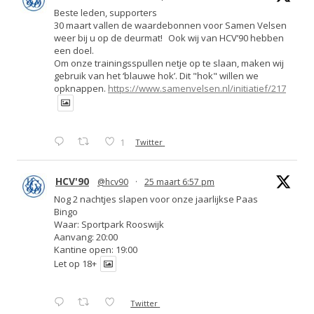
Beste leden, supporters
30 maart vallen de waardebonnen voor Samen Velsen
weer bij u op de deurmat! Ook wij van HCV’90 hebben
een doel.
Om onze trainingsspullen netje op te slaan, maken wij
gebruik van het ‘blauwe hok’. Dit "hok" willen we
opknappen.
https://www.samenvelsen.nl/initiatief/217
1
Twitter
HCV'90
@hcv90
·
25 maart 6:57 pm
Nog 2 nachtjes slapen voor onze jaarlijkse Paas
Bingo
Waar: Sportpark Rooswijk
Aanvang: 20:00
Kantine open: 19:00
Let op 18+
Twitter