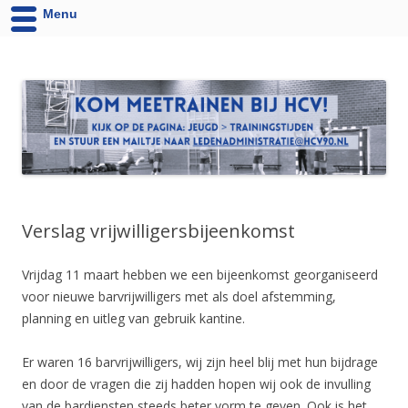
Menu
HCV '90 uit Velsen-Noord
Website van Handbalvereniging HCV '90 Velsen-Noord
Verslag vrijwilligersbijeenkomst
Vrijdag 11 maart hebben we een bijeenkomst georganiseerd
voor nieuwe barvrijwilligers met als doel afstemming,
planning en uitleg van gebruik kantine.
Er waren 16 barvrijwilligers, wij zijn heel blij met hun bijdrage
en door de vragen die zij hadden hopen wij ook de invulling
van de bardiensten steeds beter vorm te geven. Ook is het