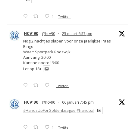
1
Twitter
HCV'90
@hcv90
·
25 maart 6:57 pm
Nog 2 nachtjes slapen voor onze jaarlijkse Paas
Bingo
Waar: Sportpark Rooswijk
Aanvang: 20:00
Kantine open: 19:00
Let op 18+
Twitter
HCV'90
@hcv90
·
06 januari 7:45 pm
#HandsUpForGoldenLeague
#handbal
1
Twitter