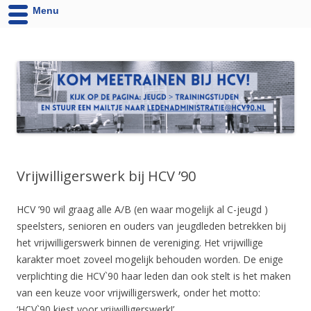
Menu
HCV '90 uit Velsen-Noord
Website van Handbalvereniging HCV '90 Velsen-Noord
Vrijwilligerswerk bij HCV ’90
HCV ’90 wil graag alle A/B (en waar mogelijk al C-jeugd )
speelsters, senioren en ouders van jeugdleden betrekken bij
het vrijwilligerswerk binnen de vereniging. Het vrijwillige
karakter moet zoveel mogelijk behouden worden. De enige
verplichting die HCV`90 haar leden dan ook stelt is het maken
van een keuze voor vrijwilligerswerk, onder het motto:
‘HCV`90 kiest voor vrijwilligerswerk!’.