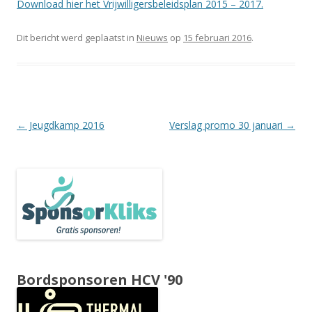
Download hier het Vrijwilligersbeleidsplan 2015 – 2017.
Dit bericht werd geplaatst in
Nieuws
op
15 februari 2016
.
Berichtnavigatie
←
Jeugdkamp 2016
Verslag promo 30 januari
→
Bordsponsoren HCV '90