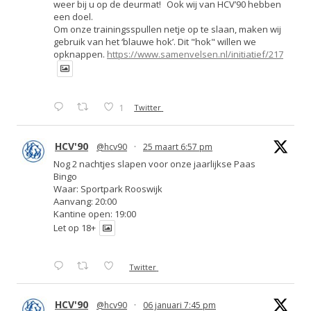
weer bij u op de deurmat! Ook wij van HCV’90 hebben
een doel.
Om onze trainingsspullen netje op te slaan, maken wij
gebruik van het ‘blauwe hok’. Dit "hok" willen we
opknappen.
https://www.samenvelsen.nl/initiatief/217
1
Twitter
HCV'90
@hcv90
·
25 maart 6:57 pm
Nog 2 nachtjes slapen voor onze jaarlijkse Paas
Bingo
Waar: Sportpark Rooswijk
Aanvang: 20:00
Kantine open: 19:00
Let op 18+
Twitter
HCV'90
@hcv90
·
06 januari 7:45 pm