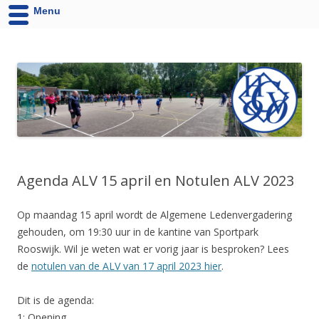
Menu
HCV '90 uit Velsen-Noord
Website van Handbalvereniging HCV '90 Velsen-Noord
Agenda ALV 15 april en Notulen ALV 2023
Op maandag 15 april wordt de Algemene Ledenvergadering
gehouden, om 19:30 uur in de kantine van Sportpark
Rooswijk. Wil je weten wat er vorig jaar is besproken? Lees
de
notulen van de ALV van 17 april 2023 hier
.
Dit is de agenda:
1: Opening