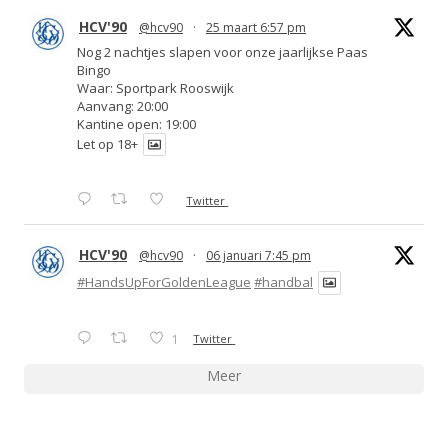
HCV'90
@hcv90
·
25 maart 6:57 pm
Nog 2 nachtjes slapen voor onze jaarlijkse Paas
Bingo
Waar: Sportpark Rooswijk
Aanvang: 20:00
Kantine open: 19:00
Let op 18+
Twitter
HCV'90
@hcv90
·
06 januari 7:45 pm
#HandsUpForGoldenLeague
#handbal
1
Twitter
Meer