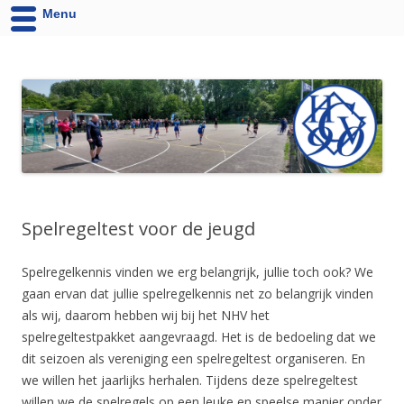
Menu
HCV '90 uit Velsen-Noord
Website van Handbalvereniging HCV '90 Velsen-Noord
Spelregeltest voor de jeugd
Spelregelkennis vinden we erg belangrijk, jullie toch ook? We
gaan ervan dat jullie spelregelkennis net zo belangrijk vinden
als wij, daarom hebben wij bij het NHV het
spelregeltestpakket aangevraagd. Het is de bedoeling dat we
dit seizoen als vereniging een spelregeltest organiseren. En
we willen het jaarlijks herhalen. Tijdens deze spelregeltest
willen we de spelregels op een leuke en speelse manier onder