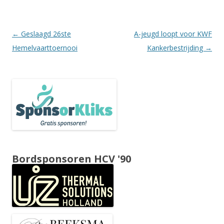
Berichtnavigatie
←
Geslaagd 26ste
A-jeugd loopt voor KWF
Hemelvaarttoernooi
Kankerbestrijding
→
Bordsponsoren HCV '90