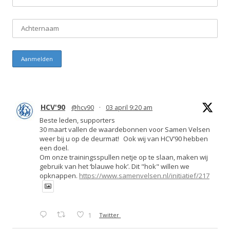
HCV'90
@hcv90
·
03 april 9:20 am
Beste leden, supporters
30 maart vallen de waardebonnen voor Samen Velsen
weer bij u op de deurmat! Ook wij van HCV’90 hebben
een doel.
Om onze trainingsspullen netje op te slaan, maken wij
gebruik van het ‘blauwe hok’. Dit "hok" willen we
opknappen.
https://www.samenvelsen.nl/initiatief/217
1
Twitter