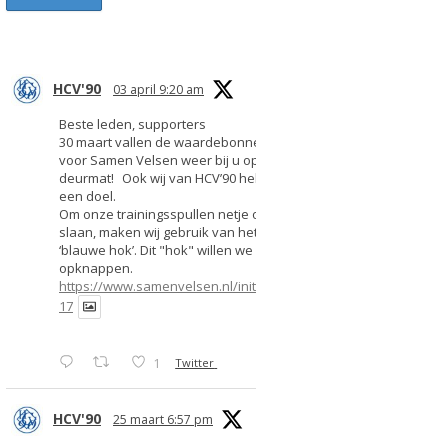
HCV'90
03 april 9:20 am
Beste leden, supporters
30 maart vallen de waardebonnen
voor Samen Velsen weer bij u op de
deurmat! Ook wij van HCV’90 hebben
een doel.
Om onze trainingsspullen netje op te
slaan, maken wij gebruik van het
‘blauwe hok’. Dit "hok" willen we
opknappen.
https://www.samenvelsen.nl/initiatief/2
17
1
Twitter
HCV'90
25 maart 6:57 pm