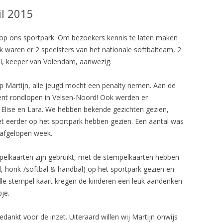
il 2015
op ons sportpark. Om bezoekers kennis te laten maken
k waren er 2 speelsters van het nationale softbalteam, 2
el, keeper van Volendam, aanwezig.
 Martijn, alle jeugd mocht een penalty nemen. Aan de
ent rondlopen in Velsen-Noord! Ook werden er
n Elise en Lara. We hebben bekende gezichten gezien,
t eerder op het sportpark hebben gezien. Een aantal was
 afgelopen week.
pelkaarten zijn gebruikt, met de stempelkaarten hebben
al, honk-/softbal & handbal) op het sportpark gezien en
lle stempel kaart kregen de kinderen een leuk aandenken
je.
ankt voor de inzet. Uiteraard willen wij Martijn onwijs