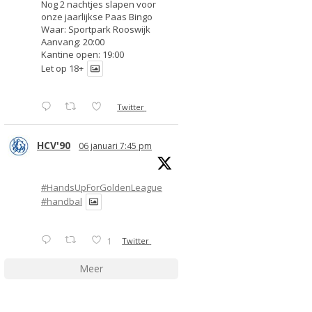
Nog 2 nachtjes slapen voor
onze jaarlijkse Paas Bingo
Waar: Sportpark Rooswijk
Aanvang: 20:00
Kantine open: 19:00
Let op 18+
Twitter
HCV'90
06 januari 7:45 pm
#HandsUpForGoldenLeague
#handbal
1
Twitter
Meer