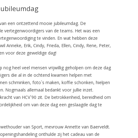
 jubileumdag
eten van een ontzettend mooie jubileumdag. De
lle vertegenwoordigers van de teams. Het was een
rtegenwoordiging te vinden. En wat hebben deze
il Anneke, Erik, Cindy, Frieda, Ellen, Cindy, Rene, Peter,
ken voor deze geweldige dag!
 nog heel veel mensen vrijwillig geholpen om deze dag
lligers die al in de ochtend kwamen helpen met
n schminken, foto`s maken, koffie schonken, hielpen
 Nogmaals allemaal bedankt voor jullie inzet.
kracht van HCV`90 zit. De betrokkenheid, bereidheid om
ordelijkheid om van deze dag een geslaagde dag te
wethouder van Sport, mevrouw Annette van Baerveldt.
e openingshandeling onthulde zij het cadeau van de