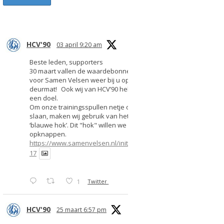
HCV'90
03 april 9:20 am
Beste leden, supporters
30 maart vallen de waardebonnen
voor Samen Velsen weer bij u op de
deurmat! Ook wij van HCV’90 hebben
een doel.
Om onze trainingsspullen netje op te
slaan, maken wij gebruik van het
‘blauwe hok’. Dit "hok" willen we
opknappen.
https://www.samenvelsen.nl/initiatief/2
17
1
Twitter
HCV'90
25 maart 6:57 pm