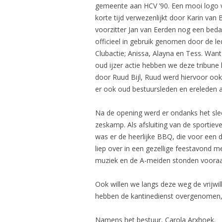
gemeente aan HCV ’90. Een mooi logo va
korte tijd verwezenlijkt door Karin van
voorzitter Jan van Eerden nog een bedank
officieel in gebruik genomen door de l
Clubactie; Anissa, Alayna en Tess. Wan
oud ijzer actie hebben we deze tribun
door Ruud Bijl, Ruud werd hiervoor ook
er ook oud bestuursleden en ereleden 
Na de opening werd er ondanks het slec
zeskamp. Als afsluiting van de sportieve
was er de heerlijke BBQ, die voor ee
liep over in een gezellige feestavond 
muziek en de A-meiden stonden vooraa
Ook willen we langs deze weg de vrijwil
hebben de kantinedienst overgenomen,
Namens het bestuur, Carola Arxhoek.