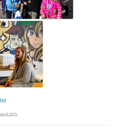
mdag
 april 2015
.