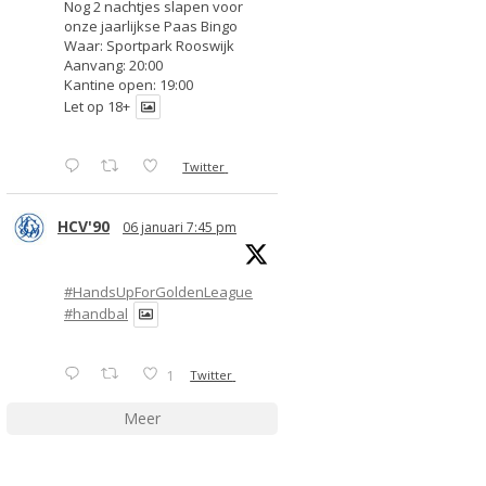
Nog 2 nachtjes slapen voor
onze jaarlijkse Paas Bingo
Waar: Sportpark Rooswijk
Aanvang: 20:00
Kantine open: 19:00
Let op 18+
Twitter
HCV'90
06 januari 7:45 pm
#HandsUpForGoldenLeague
#handbal
1
Twitter
Meer