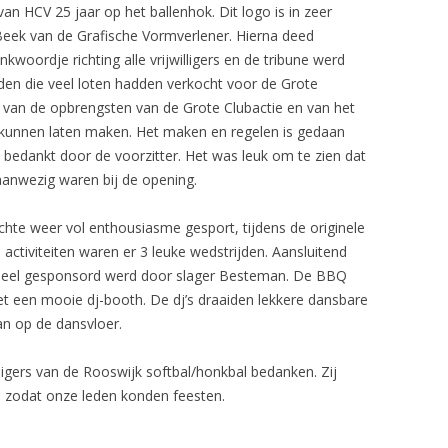
n HCV 25 jaar op het ballenhok. Dit logo is in zeer
 Beek van de Grafische Vormverlener. Hierna deed
woordje richting alle vrijwilligers en de tribune werd
eden die veel loten hadden verkocht voor de Grote
t van de opbrengsten van de Grote Clubactie en van het
e kunnen laten maken. Het maken en regelen is gedaan
 bedankt door de voorzitter. Het was leuk om te zien dat
aanwezig waren bij de opening.
hte weer vol enthousiasme gesport, tijdens de originele
 activiteiten waren er 3 leuke wedstrijden. Aansluitend
n deel gesponsord werd door slager Besteman. De BBQ
met een mooie dj-booth. De dj’s draaiden lekkere dansbare
n op de dansvloer.
ligers van de Rooswijk softbal/honkbal bedanken. Zij
 zodat onze leden konden feesten.