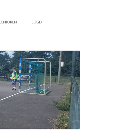
SENIOREN
JEUGD
TEAMS
TEAMS
COACHES & TRAINERS
COACHES & TRAINERS
TRAININGSTIJDEN
TRAININGSTIJDEN
WEDSTRIJDVERSLAGEN
WEDSTRIJDVERSLAGEN
SPELREGELS